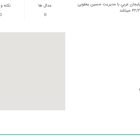
بايجان غربي با مدیریت حسین یعقوبی
مدال ها
نکته و
0
0