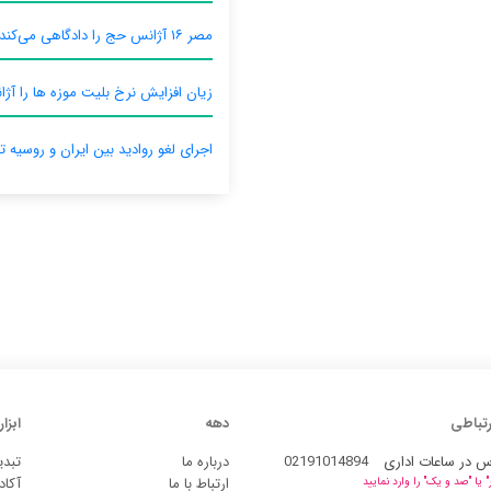
مصر ۱۶ آژانس حج را دادگاهی می‌کند
زیان افزایش نرخ بلیت موزه ها را آژان
اجرای لغو روادید بین ایران و روسیه ت
رتباطی
دهه
ابزار
س در ساعات اداری
02191014894
درباره ما
تبدی
ارتباط با ما
آکاد
یا "صد و یک" را وارد نمایید