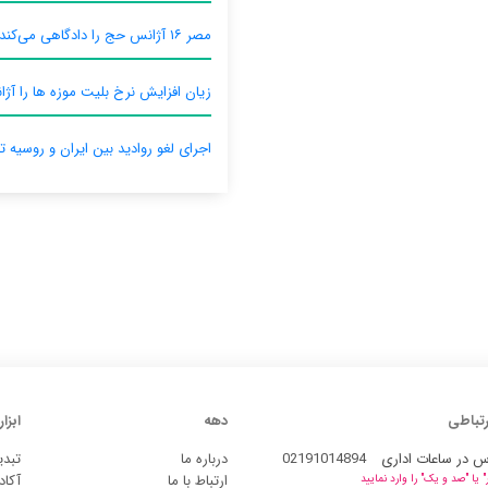
مصر ۱۶ آژانس حج را دادگاهی می‌کند
زیان افزایش نرخ بلیت موزه ها را آژان
اجرای لغو روادید بین ایران و روسیه ت
رتباطی
دهه
ابزار
س در ساعات اداری
02191014894
درباره ما
تبدی
ارتباط با ما
آکاد
یا "صد و یک" را وارد نمایید