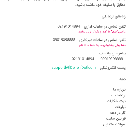
مطابق با سلیقه خود داشته باشید.
راه‌های ارتباطی
تلفن تماس در ساعات اداری
02191014894
داخلی "صفر" یا "صد و یک" را وارد نمایید
تلفن تماس در ساعات غیراداری
09019398888
فقط برای پشتیبانی سایت دهه دات کام
پیامرسان واتساپ
02191014894
-
09019398888
پست الکترونیکی
support[At]Deheh[Dot]com
دهه
درباره ما
ارتباط با ما
ثبت شکایات
تبلیغات
کار در دهه
قوانین سایت
سوالات متداول