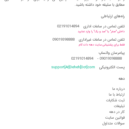
مطابق با سلیقه خود داشته باشید.
راه‌های ارتباطی
تلفن تماس در ساعات اداری
02191014894
داخلی "صفر" یا "صد و یک" را وارد نمایید
تلفن تماس در ساعات غیراداری
09019398888
فقط برای پشتیبانی سایت دهه دات کام
پیامرسان واتساپ
02191014894
-
09019398888
پست الکترونیکی
support[At]Deheh[Dot]com
دهه
درباره ما
ارتباط با ما
ثبت شکایات
تبلیغات
کار در دهه
قوانین سایت
سوالات متداول