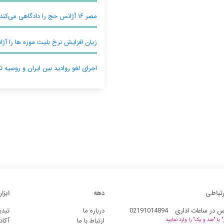
مصر ۱۶ آژانس حج را دادگاهی می‌کند
زیان افزایش نرخ بلیت موزه ها را آژان
اجرای لغو روادید بین ایران و روسیه ت
رتباطی
دهه
ابزار
س در ساعات اداری
02191014894
درباره ما
تبدی
ارتباط با ما
آکاد
یا "صد و یک" را وارد نمایید