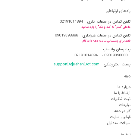
راه‌های ارتباطی
تلفن تماس در ساعات اداری
02191014894
داخلی "صفر" یا "صد و یک" را وارد نمایید
تلفن تماس در ساعات غیراداری
09019398888
فقط برای پشتیبانی سایت دهه دات کام
پیامرسان واتساپ
02191014894
-
09019398888
پست الکترونیکی
support[At]Deheh[Dot]com
دهه
درباره ما
ارتباط با ما
ثبت شکایات
تبلیغات
کار در دهه
قوانین سایت
سوالات متداول