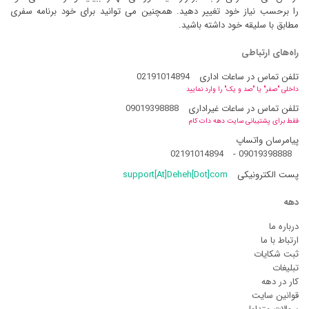
را برحسب نیاز خود تغییر دهید. همچنین می توانید برای خود برنامه سفری
مطابق با سلیقه خود داشته باشید.
راه‌های ارتباطی
تلفن تماس در ساعات اداری
02191014894
داخلی "صفر" یا "صد و یک" را وارد نمایید
تلفن تماس در ساعات غیراداری
09019398888
فقط برای پشتیبانی سایت دهه دات کام
پیامرسان واتساپ
02191014894
-
09019398888
پست الکترونیکی
support[At]Deheh[Dot]com
دهه
درباره ما
ارتباط با ما
ثبت شکایات
تبلیغات
کار در دهه
قوانین سایت