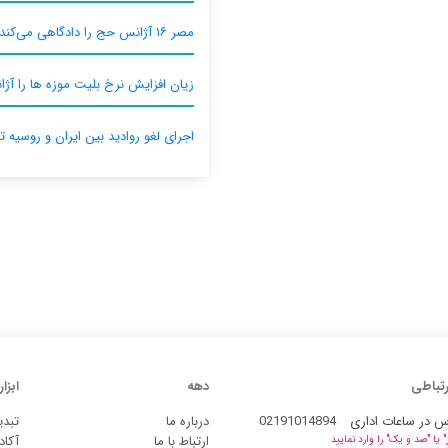
مصر ۱۶ آژانس حج را دادگاهی می‌کند
زیان افزایش نرخ بلیت موزه ها را آژان
اجرای لغو روادید بین ایران و روسیه ت
رتباطی
دهه
ابزار
س در ساعات اداری
02191014894
درباره ما
تبدی
ارتباط با ما
آکاد
یا "صد و یک" را وارد نمایید