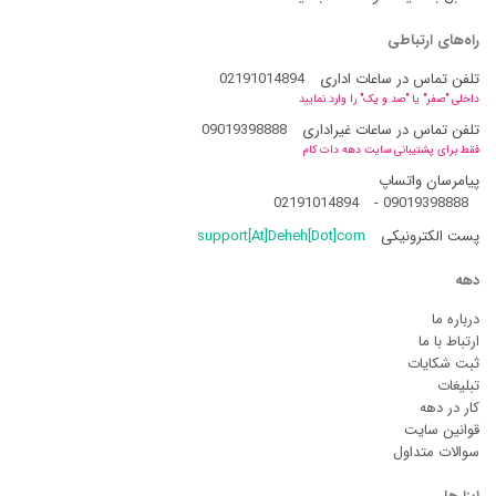
راه‌های ارتباطی
تلفن تماس در ساعات اداری
02191014894
داخلی "صفر" یا "صد و یک" را وارد نمایید
تلفن تماس در ساعات غیراداری
09019398888
فقط برای پشتیبانی سایت دهه دات کام
پیامرسان واتساپ
02191014894
-
09019398888
پست الکترونیکی
support[At]Deheh[Dot]com
دهه
درباره ما
ارتباط با ما
ثبت شکایات
تبلیغات
کار در دهه
قوانین سایت
سوالات متداول