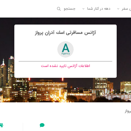
ی سفر
دهه در کنار شما
جستجو
آژانس مسافرتی اسك آدران پرواز
اطلاعات آژانس تایید نشده است
واز