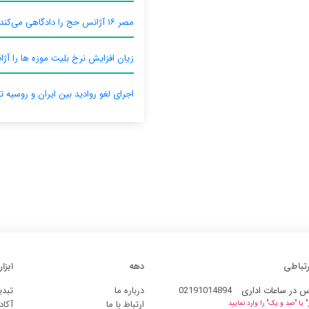
مصر ۱۶ آژانس حج را دادگاهی می‌کند
زیان افزایش نرخ بلیت موزه ها را آژان
اجرای لغو روادید بین ایران و روسیه ت
رتباطی
دهه
ابزار
س در ساعات اداری
02191014894
درباره ما
تبدی
ارتباط با ما
آکاد
یا "صد و یک" را وارد نمایید