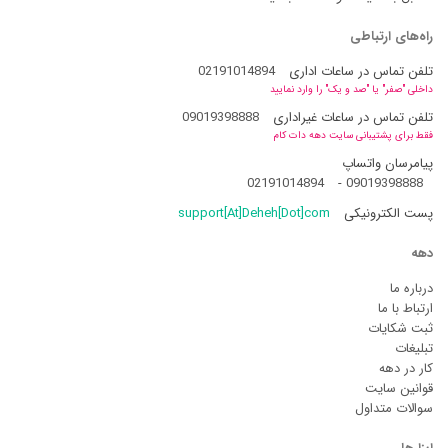
راه‌های ارتباطی
تلفن تماس در ساعات اداری
02191014894
داخلی "صفر" یا "صد و یک" را وارد نمایید
تلفن تماس در ساعات غیراداری
09019398888
فقط برای پشتیبانی سایت دهه دات کام
پیامرسان واتساپ
02191014894
-
09019398888
پست الکترونیکی
support[At]Deheh[Dot]com
دهه
درباره ما
ارتباط با ما
ثبت شکایات
تبلیغات
کار در دهه
قوانین سایت
سوالات متداول