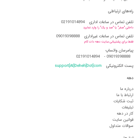
راه‌های ارتباطی
تلفن تماس در ساعات اداری
02191014894
داخلی "صفر" یا "صد و یک" را وارد نمایید
تلفن تماس در ساعات غیراداری
09019398888
فقط برای پشتیبانی سایت دهه دات کام
پیامرسان واتساپ
02191014894
-
09019398888
پست الکترونیکی
support[At]Deheh[Dot]com
دهه
درباره ما
ارتباط با ما
ثبت شکایات
تبلیغات
کار در دهه
قوانین سایت
سوالات متداول