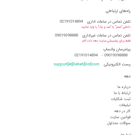
راه‌های ارتباطی
تلفن تماس در ساعات اداری
02191014894
داخلی "صفر" یا "صد و یک" را وارد نمایید
تلفن تماس در ساعات غیراداری
09019398888
فقط برای پشتیبانی سایت دهه دات کام
پیامرسان واتساپ
02191014894
-
09019398888
پست الکترونیکی
support[At]Deheh[Dot]com
دهه
درباره ما
ارتباط با ما
ثبت شکایات
تبلیغات
کار در دهه
قوانین سایت
سوالات متداول