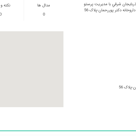
ربايجان شرقي با مدیریت پرستو
مدال ها
نکته و
حسین پورپناهی به آدرس تبريز- خیابان 17 شهریور جدید-جنب داروخانه دکتر پوررحمان-پلاک 56
0
0