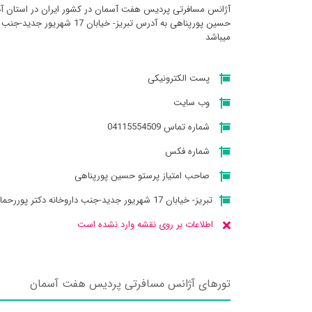
آژانس مسافرتی پرديس هفت آسمان در کشور ایران در استان آذ
میباشد
پست الکترونیکی
وب سایت
شماره تماس 04115554509
شماره فکس
صاحب امتیاز پرستو حسین پورپناهی
تبريز- خیابان 17 شهریور جدید-جنب داروخانه دکتر پوررحمان-پلاک 56
اطلاعات بر روی نقشه وارد نشده است
تورهای آژانس مسافرتی پرديس هفت آسمان