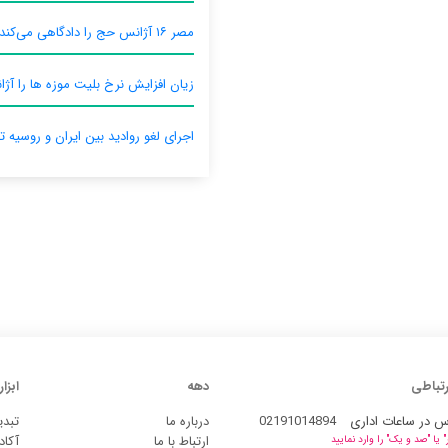
مصر ۱۶ آژانس حج را دادگاهی می‌کند
زیان افزایش نرخ بلیت موزه ها را آژان
اجرای لغو روادید بین ایران و روسیه ت
رتباطی
دهه
ابزار
س در ساعات اداری
02191014894
درباره ما
تبدی
ارتباط با ما
آکاد
یا "صد و یک" را وارد نمایید