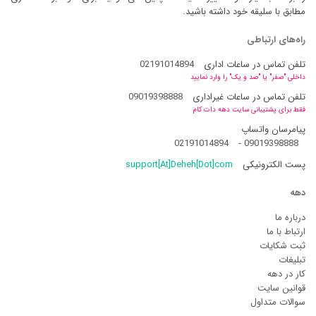
مطابق با سلیقه خود داشته باشید.
راه‌های ارتباطی
تلفن تماس در ساعات اداری
02191014894
داخلی "صفر" یا "صد و یک" را وارد نمایید
تلفن تماس در ساعات غیراداری
09019398888
فقط برای پشتیبانی سایت دهه دات کام
پیامرسان واتساپ
02191014894
-
09019398888
پست الکترونیکی
support[At]Deheh[Dot]com
دهه
درباره ما
ارتباط با ما
ثبت شکایات
تبلیغات
کار در دهه
قوانین سایت
سوالات متداول