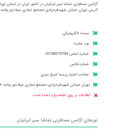
آژانس مسافرتی تماشا سير ايرانيان در کشور ایران در استان ته
آدرس تهران خیابان شهیدفرحزادی-مجتمع تجاری میلادنور-واحد ۷ میباشد
پست الکترونیکی
وب سایت
شماره تماس 02188370784
شماره فکس
صاحب امتیاز پریسا شیخ میری
تهران خیابان شهیدفرحزادی-مجتمع تجاری میلادنور-واحد ۷
اطلاعات بر روی نقشه وارد نشده است
تورهای آژانس مسافرتی تماشا سير ايرانيان