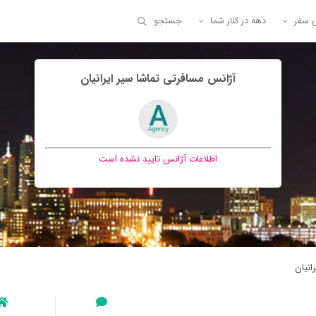
ی سفر
دهه در کنار شما
جستجو
آژانس مسافرتی تماشا سير ايرانيان
اطلاعات آژانس تایید نشده است
انيان