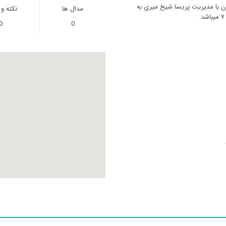
ران با مدیریت پریسا شیخ میری به
مدال ها
نکته و
0
0