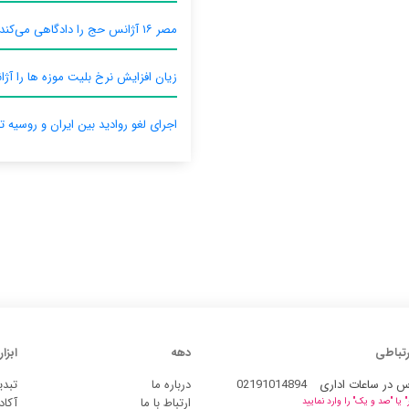
مصر ۱۶ آژانس حج را دادگاهی می‌کند
زیان افزایش نرخ بلیت موزه ها را آژان
اجرای لغو روادید بین ایران و روسیه ت
رتباطی
دهه
ابزار
س در ساعات اداری
02191014894
درباره ما
تبدی
ارتباط با ما
آکاد
یا "صد و یک" را وارد نمایید