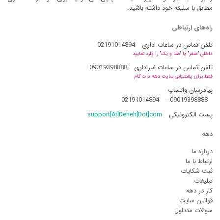
مطابق با سلیقه خود داشته باشید.
راه‌های ارتباطی
تلفن تماس در ساعات اداری
02191014894
داخلی "صفر" یا "صد و یک" را وارد نمایید
تلفن تماس در ساعات غیراداری
09019398888
فقط برای پشتیبانی سایت دهه دات کام
پیامرسان واتساپ
02191014894
-
09019398888
پست الکترونیکی
support[At]Deheh[Dot]com
دهه
درباره ما
ارتباط با ما
ثبت شکایات
تبلیغات
کار در دهه
قوانین سایت
سوالات متداول