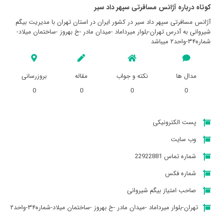
کوتاه درباره آژانس مسافرتی سپهر داد سير
آژانس مسافرتی سپهر داد سير در کشور ایران در استان تهران با مدیریت بیگم
شیروانی به آدرس تهران-بلوار میرداماد -میدان مادر -خ بهروز -ساختمان میلاد-
شماره۳۴-واحد۲ میباشد
مدال ها
نکته و جواب
مقاله
بروزرسانی
0
0
0
0
پست الکترونیکی
وب سایت
شماره تماس 22922881
شماره فکس
صاحب امتیاز بیگم شیروانی
تهران-بلوار میرداماد -میدان مادر -خ بهروز -ساختمان میلاد-شماره۳۴-واحد۲