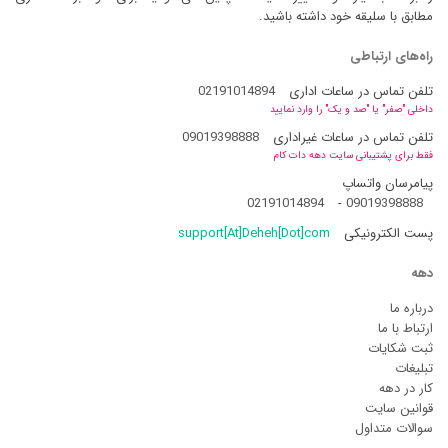
مطابق با سلیقه خود داشته باشید.
راه‌های ارتباطی
تلفن تماس در ساعات اداری
02191014894
داخلی "صفر" یا "صد و یک" را وارد نمایید
تلفن تماس در ساعات غیراداری
09019398888
فقط برای پشتیبانی سایت دهه دات کام
پیامرسان واتساپ
02191014894
-
09019398888
پست الکترونیکی
support[At]Deheh[Dot]com
دهه
درباره ما
ارتباط با ما
ثبت شکایات
تبلیغات
کار در دهه
قوانین سایت
سوالات متداول