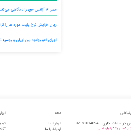
مصر ۱۶ آژانس حج را دادگاهی می‌کند
زیان افزایش نرخ بلیت موزه ها را آژان
اجرای لغو روادید بین ایران و روسیه ت
رتباطی
دهه
ابزار
س در ساعات اداری
02191014894
درباره ما
تبدی
ارتباط با ما
آکاد
یا "صد و یک" را وارد نمایید