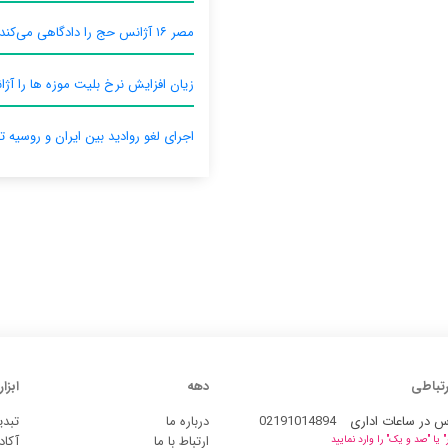
مصر ۱۶ آژانس حج را دادگاهی می‌کند
زیان افزایش نرخ بلیت موزه ها را آژان
اجرای لغو روادید بین ایران و روسیه ت
رتباطی
دهه
ابزار
س در ساعات اداری
02191014894
درباره ما
تبدی
ارتباط با ما
آکاد
یا "صد و یک" را وارد نمایید