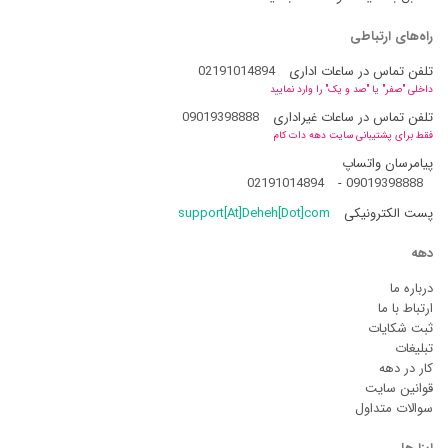
راه‌های ارتباطی
تلفن تماس در ساعات اداری
02191014894
داخلی "صفر" یا "صد و یک" را وارد نمایید
تلفن تماس در ساعات غیراداری
09019398888
فقط برای پشتیبانی سایت دهه دات کام
پیامرسان واتساپ
02191014894
-
09019398888
پست الکترونیکی
support[At]Deheh[Dot]com
دهه
درباره ما
ارتباط با ما
ثبت شکایات
تبلیغات
کار در دهه
قوانین سایت
سوالات متداول