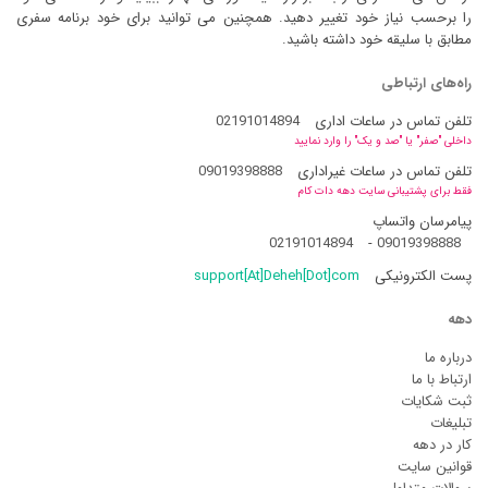
را برحسب نیاز خود تغییر دهید. همچنین می توانید برای خود برنامه سفری
مطابق با سلیقه خود داشته باشید.
راه‌های ارتباطی
تلفن تماس در ساعات اداری
02191014894
داخلی "صفر" یا "صد و یک" را وارد نمایید
تلفن تماس در ساعات غیراداری
09019398888
فقط برای پشتیبانی سایت دهه دات کام
پیامرسان واتساپ
02191014894
-
09019398888
پست الکترونیکی
support[At]Deheh[Dot]com
دهه
درباره ما
ارتباط با ما
ثبت شکایات
تبلیغات
کار در دهه
قوانین سایت