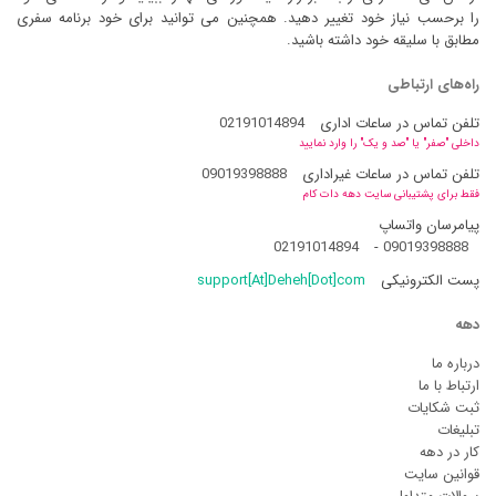
را برحسب نیاز خود تغییر دهید. همچنین می توانید برای خود برنامه سفری
مطابق با سلیقه خود داشته باشید.
راه‌های ارتباطی
تلفن تماس در ساعات اداری
02191014894
داخلی "صفر" یا "صد و یک" را وارد نمایید
تلفن تماس در ساعات غیراداری
09019398888
فقط برای پشتیبانی سایت دهه دات کام
پیامرسان واتساپ
02191014894
-
09019398888
پست الکترونیکی
support[At]Deheh[Dot]com
دهه
درباره ما
ارتباط با ما
ثبت شکایات
تبلیغات
کار در دهه
قوانین سایت