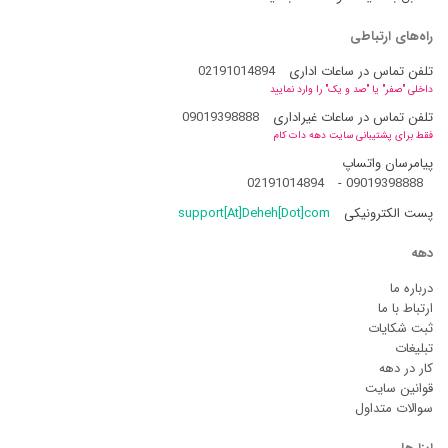
راه‌های ارتباطی
تلفن تماس در ساعات اداری
02191014894
داخلی "صفر" یا "صد و یک" را وارد نمایید
تلفن تماس در ساعات غیراداری
09019398888
فقط برای پشتیبانی سایت دهه دات کام
پیامرسان واتساپ
02191014894
-
09019398888
پست الکترونیکی
support[At]Deheh[Dot]com
دهه
درباره ما
ارتباط با ما
ثبت شکایات
تبلیغات
کار در دهه
قوانین سایت
سوالات متداول