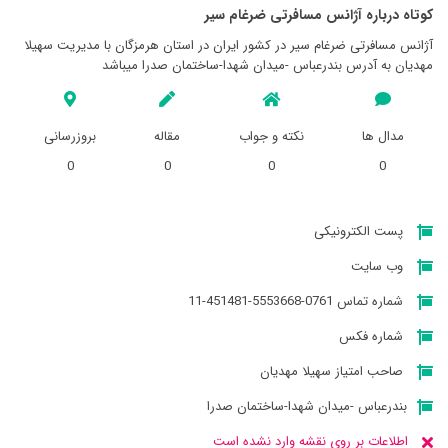
کوتاه درباره آژانس مسافرتی ضرغام سير
آژانس مسافرتی ضرغام سير در کشور ایران در استان هرمزگان با مدیریت سهيلا
مهديان به آدرس بندرعباس -ميدان شهدا-ساختمان صدرا میباشد
مدال ها
نکته و جواب
مقاله
بروزرسانی
0
0
0
0
پست الکترونیکی
وب سایت
شماره تماس 0761-5553668-451481-11
شماره فکس
صاحب امتیاز سهيلا مهديان
بندرعباس -ميدان شهدا-ساختمان صدرا
اطلاعات بر روی نقشه وارد نشده است