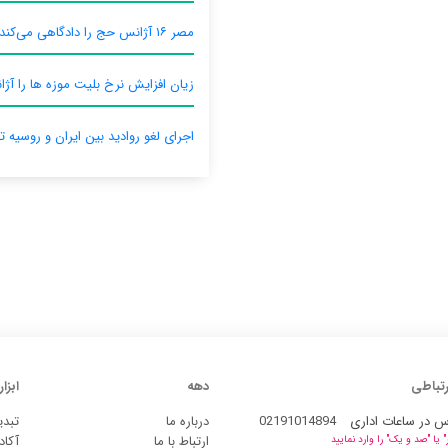
مصر ۱۶ آژانس حج را دادگاهی می‌کند
زیان افزایش نرخ بلیت موزه ها را آژان
اجرای لغو روادید بین ایران و روسیه ت
رتباطی
دهه
ابزار
س در ساعات اداری
02191014894
درباره ما
تبدی
ارتباط با ما
آکاد
یا "صد و یک" را وارد نمایید