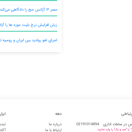
مصر ۱۶ آژانس حج را دادگاهی می‌کند
زیان افزایش نرخ بلیت موزه ها را آژان
اجرای لغو روادید بین ایران و روسیه ت
رتباطی
دهه
ابزار
س در ساعات اداری
02191014894
درباره ما
تبدی
ارتباط با ما
آکاد
یا "صد و یک" را وارد نمایید