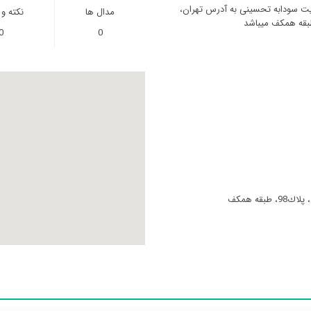
ریت سودابه تحسینی به آدرس تهران،
مدال ها
نکته و
0
0
قه همکف