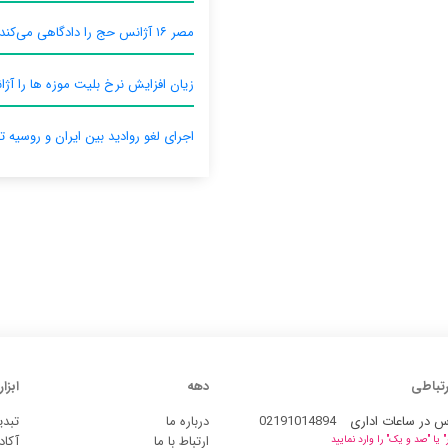
مصر ۱۶ آژانس حج را دادگاهی می‌کند
زیان افزایش نرخ بلیت موزه ها را آژان
اجرای لغو روادید بین ایران و روسیه ت
رتباطی
دهه
ابزار
س در ساعات اداری
02191014894
درباره ما
تبدی
ارتباط با ما
آکاد
یا "صد و یک" را وارد نمایید