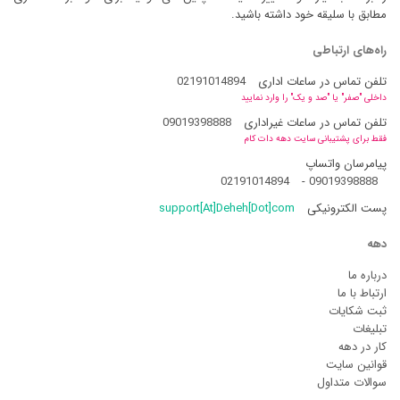
مطابق با سلیقه خود داشته باشید.
راه‌های ارتباطی
تلفن تماس در ساعات اداری
02191014894
داخلی "صفر" یا "صد و یک" را وارد نمایید
تلفن تماس در ساعات غیراداری
09019398888
فقط برای پشتیبانی سایت دهه دات کام
پیامرسان واتساپ
02191014894
-
09019398888
پست الکترونیکی
support[At]Deheh[Dot]com
دهه
درباره ما
ارتباط با ما
ثبت شکایات
تبلیغات
کار در دهه
قوانین سایت
سوالات متداول