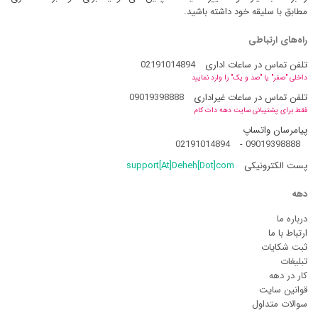
مطابق با سلیقه خود داشته باشید.
راه‌های ارتباطی
تلفن تماس در ساعات اداری
02191014894
داخلی "صفر" یا "صد و یک" را وارد نمایید
تلفن تماس در ساعات غیراداری
09019398888
فقط برای پشتیبانی سایت دهه دات کام
پیامرسان واتساپ
02191014894
-
09019398888
پست الکترونیکی
support[At]Deheh[Dot]com
دهه
درباره ما
ارتباط با ما
ثبت شکایات
تبلیغات
کار در دهه
قوانین سایت
سوالات متداول