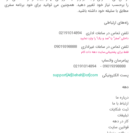
را برحسب نیاز خود تغییر دهید. همچنین می توانید برای خود برنامه سفری
مطابق با سلیقه خود داشته باشید.
راه‌های ارتباطی
تلفن تماس در ساعات اداری
02191014894
داخلی "صفر" یا "صد و یک" را وارد نمایید
تلفن تماس در ساعات غیراداری
09019398888
فقط برای پشتیبانی سایت دهه دات کام
پیامرسان واتساپ
02191014894
-
09019398888
پست الکترونیکی
support[At]Deheh[Dot]com
دهه
درباره ما
ارتباط با ما
ثبت شکایات
تبلیغات
کار در دهه
قوانین سایت