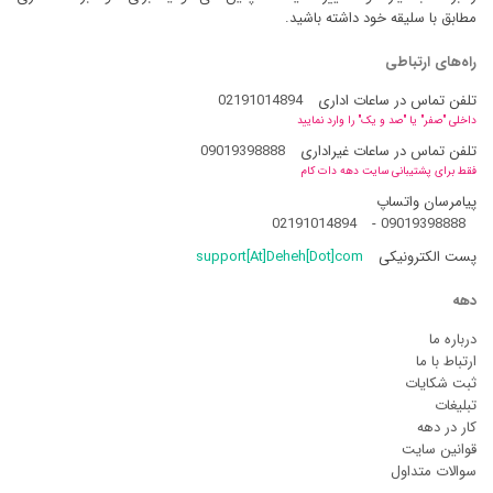
مطابق با سلیقه خود داشته باشید.
راه‌های ارتباطی
تلفن تماس در ساعات اداری
02191014894
داخلی "صفر" یا "صد و یک" را وارد نمایید
تلفن تماس در ساعات غیراداری
09019398888
فقط برای پشتیبانی سایت دهه دات کام
پیامرسان واتساپ
02191014894
-
09019398888
پست الکترونیکی
support[At]Deheh[Dot]com
دهه
درباره ما
ارتباط با ما
ثبت شکایات
تبلیغات
کار در دهه
قوانین سایت
سوالات متداول