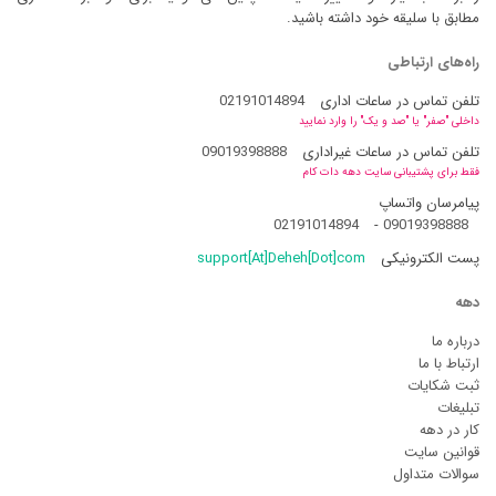
مطابق با سلیقه خود داشته باشید.
راه‌های ارتباطی
تلفن تماس در ساعات اداری
02191014894
داخلی "صفر" یا "صد و یک" را وارد نمایید
تلفن تماس در ساعات غیراداری
09019398888
فقط برای پشتیبانی سایت دهه دات کام
پیامرسان واتساپ
02191014894
-
09019398888
پست الکترونیکی
support[At]Deheh[Dot]com
دهه
درباره ما
ارتباط با ما
ثبت شکایات
تبلیغات
کار در دهه
قوانین سایت
سوالات متداول