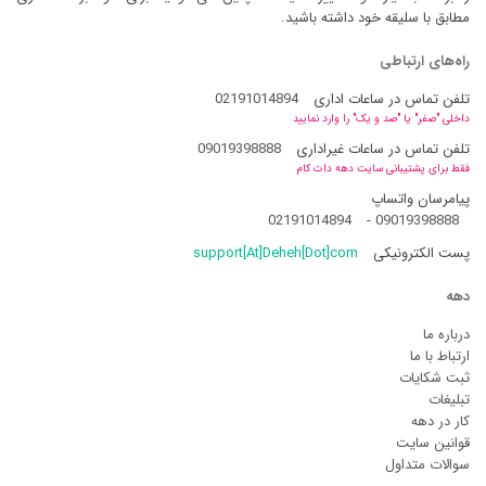
مطابق با سلیقه خود داشته باشید.
راه‌های ارتباطی
تلفن تماس در ساعات اداری
02191014894
داخلی "صفر" یا "صد و یک" را وارد نمایید
تلفن تماس در ساعات غیراداری
09019398888
فقط برای پشتیبانی سایت دهه دات کام
پیامرسان واتساپ
02191014894
-
09019398888
پست الکترونیکی
support[At]Deheh[Dot]com
دهه
درباره ما
ارتباط با ما
ثبت شکایات
تبلیغات
کار در دهه
قوانین سایت
سوالات متداول