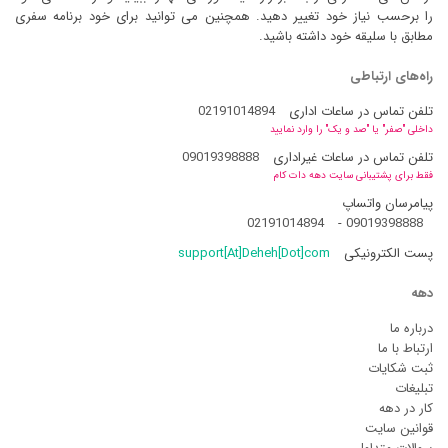
را برحسب نیاز خود تغییر دهید. همچنین می توانید برای خود برنامه سفری
مطابق با سلیقه خود داشته باشید.
راه‌های ارتباطی
تلفن تماس در ساعات اداری
02191014894
داخلی "صفر" یا "صد و یک" را وارد نمایید
تلفن تماس در ساعات غیراداری
09019398888
فقط برای پشتیبانی سایت دهه دات کام
پیامرسان واتساپ
02191014894
-
09019398888
پست الکترونیکی
support[At]Deheh[Dot]com
دهه
درباره ما
ارتباط با ما
ثبت شکایات
تبلیغات
کار در دهه
قوانین سایت