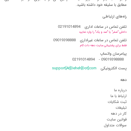
مطابق با سلیقه خود داشته باشید.
راه‌های ارتباطی
تلفن تماس در ساعات اداری
02191014894
داخلی "صفر" یا "صد و یک" را وارد نمایید
تلفن تماس در ساعات غیراداری
09019398888
فقط برای پشتیبانی سایت دهه دات کام
پیامرسان واتساپ
02191014894
-
09019398888
پست الکترونیکی
support[At]Deheh[Dot]com
دهه
درباره ما
ارتباط با ما
ثبت شکایات
تبلیغات
کار در دهه
قوانین سایت
سوالات متداول