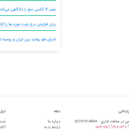
مصر ۱۶ آژانس حج را دادگاهی می‌کند
زیان افزایش نرخ بلیت موزه ها را آژان
اجرای لغو روادید بین ایران و روسیه ت
رتباطی
دهه
ابزار
س در ساعات اداری
02191014894
درباره ما
تبدی
ارتباط با ما
آکاد
یا "صد و یک" را وارد نمایید