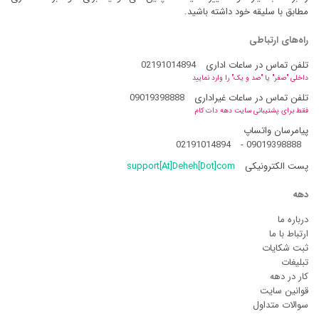
مطابق با سلیقه خود داشته باشید.
راه‌های ارتباطی
تلفن تماس در ساعات اداری
02191014894
داخلی "صفر" یا "صد و یک" را وارد نمایید
تلفن تماس در ساعات غیراداری
09019398888
فقط برای پشتیبانی سایت دهه دات کام
پیامرسان واتساپ
02191014894
-
09019398888
پست الکترونیکی
support[At]Deheh[Dot]com
دهه
درباره ما
ارتباط با ما
ثبت شکایات
تبلیغات
کار در دهه
قوانین سایت
سوالات متداول