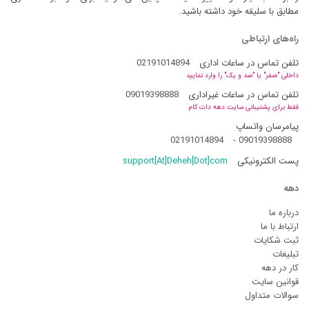
مطابق با سلیقه خود داشته باشید.
راه‌های ارتباطی
تلفن تماس در ساعات اداری
02191014894
داخلی "صفر" یا "صد و یک" را وارد نمایید
تلفن تماس در ساعات غیراداری
09019398888
فقط برای پشتیبانی سایت دهه دات کام
پیامرسان واتساپ
02191014894
-
09019398888
پست الکترونیکی
support[At]Deheh[Dot]com
دهه
درباره ما
ارتباط با ما
ثبت شکایات
تبلیغات
کار در دهه
قوانین سایت
سوالات متداول