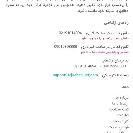
را برحسب نیاز خود تغییر دهید. همچنین می توانید برای خود برنامه سفری
مطابق با سلیقه خود داشته باشید.
راه‌های ارتباطی
تلفن تماس در ساعات اداری
02191014894
داخلی "صفر" یا "صد و یک" را وارد نمایید
تلفن تماس در ساعات غیراداری
09019398888
فقط برای پشتیبانی سایت دهه دات کام
پیامرسان واتساپ
02191014894
-
09019398888
پست الکترونیکی
support[At]Deheh[Dot]com
دهه
درباره ما
ارتباط با ما
ثبت شکایات
تبلیغات
کار در دهه
قوانین سایت