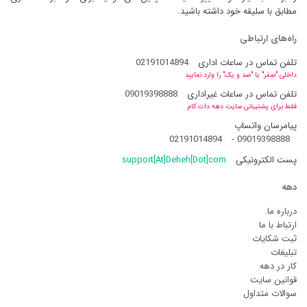
مطابق با سلیقه خود داشته باشید.
راه‌های ارتباطی
تلفن تماس در ساعات اداری
02191014894
داخلی "صفر" یا "صد و یک" را وارد نمایید
تلفن تماس در ساعات غیراداری
09019398888
فقط برای پشتیبانی سایت دهه دات کام
پیامرسان واتساپ
02191014894
-
09019398888
پست الکترونیکی
support[At]Deheh[Dot]com
دهه
درباره ما
ارتباط با ما
ثبت شکایات
تبلیغات
کار در دهه
قوانین سایت
سوالات متداول