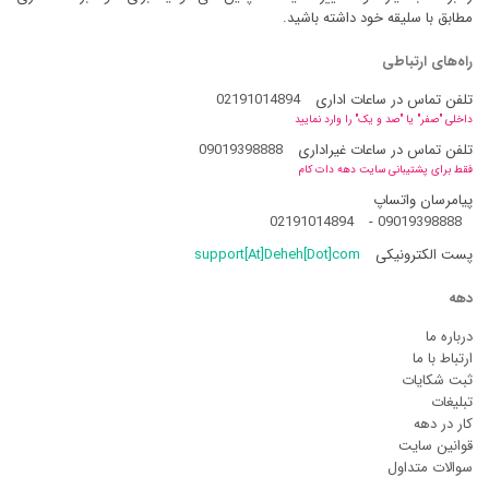
مطابق با سلیقه خود داشته باشید.
راه‌های ارتباطی
تلفن تماس در ساعات اداری
02191014894
داخلی "صفر" یا "صد و یک" را وارد نمایید
تلفن تماس در ساعات غیراداری
09019398888
فقط برای پشتیبانی سایت دهه دات کام
پیامرسان واتساپ
02191014894
-
09019398888
پست الکترونیکی
support[At]Deheh[Dot]com
دهه
درباره ما
ارتباط با ما
ثبت شکایات
تبلیغات
کار در دهه
قوانین سایت
سوالات متداول