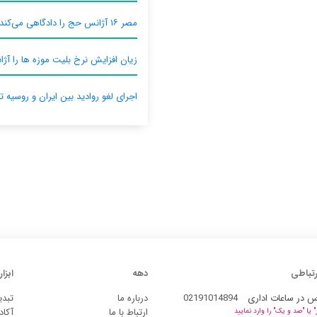
مصر ۱۶ آژانس حج را دادگاهی می‌کند
زیان افزایش نرخ بلیت موزه ها را آژان
اجرای لغو روادید بین ایران و روسیه ت
رتباطی
دهه
ابزار
س در ساعات اداری
02191014894
درباره ما
تبدی
ارتباط با ما
آکاد
یا "صد و یک" را وارد نمایید