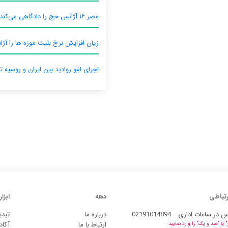
مصر ۱۶ آژانس حج را دادگاهی می‌کند
زیان افزایش نرخ بلیت موزه ها را آژان
اجرای لغو روادید بین ایران و روسیه ت
رتباطی
دهه
ابزار
س در ساعات اداری
02191014894
درباره ما
تبدی
ارتباط با ما
آکاد
یا "صد و یک" را وارد نمایید