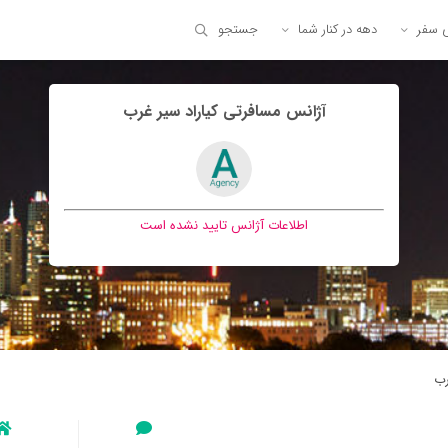
ی سفر
دهه در کنار شما
جستجو
آژانس مسافرتی كياراد سير غرب
اطلاعات آژانس تایید نشده است
رب