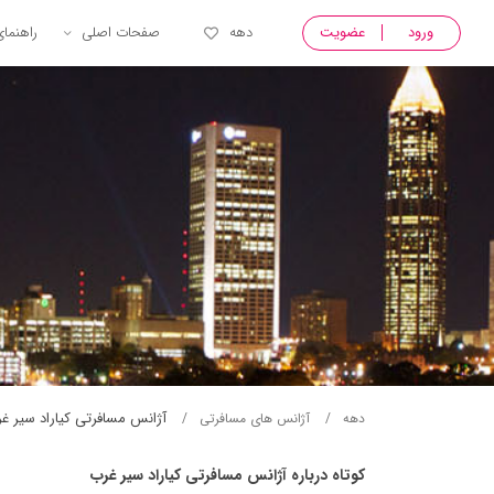
ورود
عضویت
دهه
صفحات اصلی
راهنما
آژانس مسافرتی كياراد سير غ
دهه
آژانس های مسافرتی
کوتاه درباره آژانس مسافرتی كياراد سير غرب