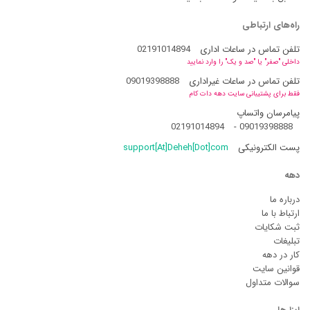
راه‌های ارتباطی
تلفن تماس در ساعات اداری
02191014894
داخلی "صفر" یا "صد و یک" را وارد نمایید
تلفن تماس در ساعات غیراداری
09019398888
فقط برای پشتیبانی سایت دهه دات کام
پیامرسان واتساپ
02191014894
-
09019398888
پست الکترونیکی
support[At]Deheh[Dot]com
دهه
درباره ما
ارتباط با ما
ثبت شکایات
تبلیغات
کار در دهه
قوانین سایت
سوالات متداول