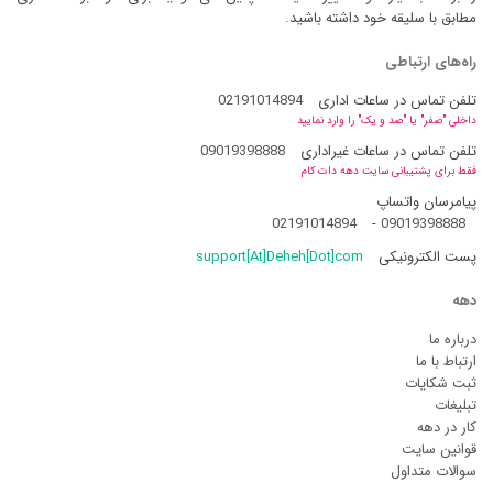
مطابق با سلیقه خود داشته باشید.
راه‌های ارتباطی
تلفن تماس در ساعات اداری
02191014894
داخلی "صفر" یا "صد و یک" را وارد نمایید
تلفن تماس در ساعات غیراداری
09019398888
فقط برای پشتیبانی سایت دهه دات کام
پیامرسان واتساپ
02191014894
-
09019398888
پست الکترونیکی
support[At]Deheh[Dot]com
دهه
درباره ما
ارتباط با ما
ثبت شکایات
تبلیغات
کار در دهه
قوانین سایت
سوالات متداول