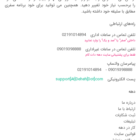
را برحسب نیاز خود تغییر دهید. همچنین می توانید برای خود برنامه سفری
مطابق با سلیقه خود داشته باشید.
راه‌های ارتباطی
تلفن تماس در ساعات اداری
02191014894
داخلی "صفر" یا "صد و یک" را وارد نمایید
تلفن تماس در ساعات غیراداری
09019398888
فقط برای پشتیبانی سایت دهه دات کام
پیامرسان واتساپ
02191014894
-
09019398888
پست الکترونیکی
support[At]Deheh[Dot]com
دهه
درباره ما
ارتباط با ما
ثبت شکایات
تبلیغات
کار در دهه
قوانین سایت