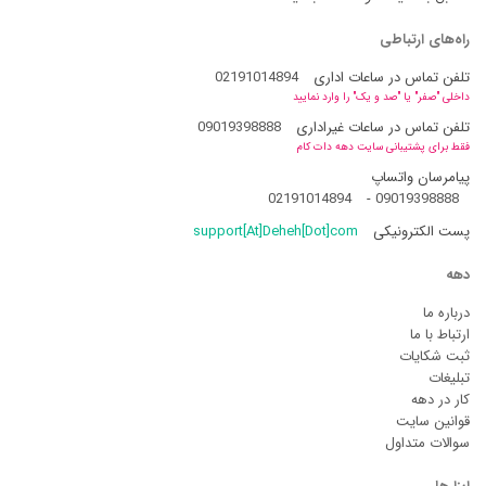
راه‌های ارتباطی
تلفن تماس در ساعات اداری
02191014894
داخلی "صفر" یا "صد و یک" را وارد نمایید
تلفن تماس در ساعات غیراداری
09019398888
فقط برای پشتیبانی سایت دهه دات کام
پیامرسان واتساپ
02191014894
-
09019398888
پست الکترونیکی
support[At]Deheh[Dot]com
دهه
درباره ما
ارتباط با ما
ثبت شکایات
تبلیغات
کار در دهه
قوانین سایت
سوالات متداول