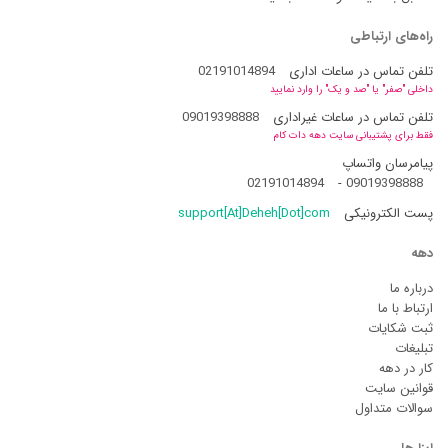
راه‌های ارتباطی
تلفن تماس در ساعات اداری
02191014894
داخلی "صفر" یا "صد و یک" را وارد نمایید
تلفن تماس در ساعات غیراداری
09019398888
فقط برای پشتیبانی سایت دهه دات کام
پیامرسان واتساپ
02191014894
-
09019398888
پست الکترونیکی
support[At]Deheh[Dot]com
دهه
درباره ما
ارتباط با ما
ثبت شکایات
تبلیغات
کار در دهه
قوانین سایت
سوالات متداول