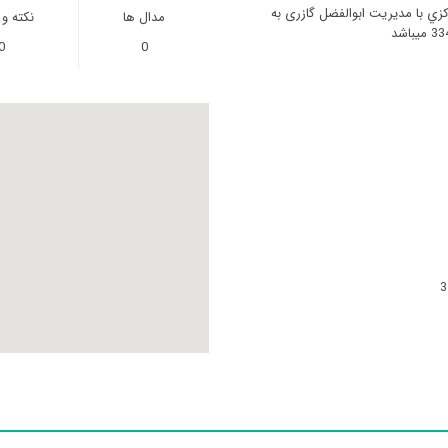
زي با مدیریت ابوالفضل گازری به
مدال ها
نکته و
0
0