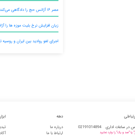
مصر ۱۶ آژانس حج را دادگاهی می‌کند
زیان افزایش نرخ بلیت موزه ها را آژان
اجرای لغو روادید بین ایران و روسیه ت
رتباطی
دهه
ابزار
س در ساعات اداری
02191014894
درباره ما
تبدی
ارتباط با ما
آکاد
یا "صد و یک" را وارد نمایید